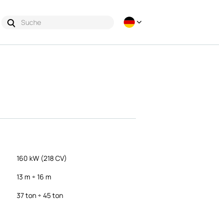
160 kW (218 CV)
13 m ÷ 16 m
37 ton ÷ 45 ton