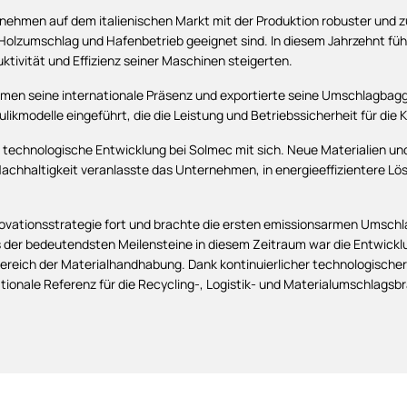
ernehmen auf dem italienischen Markt mit der Produktion robuster und z
Holzumschlag und Hafenbetrieb geeignet sind. In diesem Jahrzehnt füh
tivität und Effizienz seiner Maschinen steigerten.
men seine internationale Präsenz und exportierte seine Umschlagbagge
ulikmodelle eingeführt, die die Leistung und Betriebssicherheit für die
e technologische Entwicklung bei Solmec mit sich. Neue Materialien 
chhaltigkeit veranlasste das Unternehmen, in energieeffizientere Lös
ovationsstrategie fort und brachte die ersten emissionsarmen Umschl
es der bedeutendsten Meilensteine in diesem Zeitraum war die Entwickl
reich der Materialhandhabung. Dank kontinuierlicher technologischer
tionale Referenz für die Recycling-, Logistik- und Materialumschlagsb