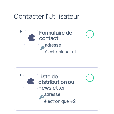
:
traitées
:
Contacter l'Utilisateur
Formulaire de
contact
adresse
Données
électronique +1
personnelles
traitées
:
Liste de
distribution ou
newsletter
adresse
Données
électronique +2
personnelles