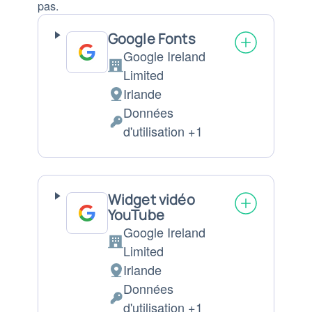
pas.
Google Fonts
Google Ireland
Entreprise:
Limited
Irlande
Lieu
Données
de
Données
d'utilisation +1
traitement
personnelles
:
traitées
:
Widget vidéo
YouTube
Google Ireland
Entreprise:
Limited
Irlande
Lieu
Données
de
Données
d'utilisation +1