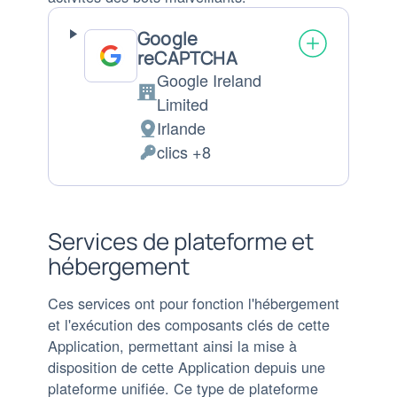
Google
reCAPTCHA
Google Ireland
Entreprise:
Limited
Irlande
Lieu
clics +8
de
Données
traitement
personnelles
:
traitées
:
Services de plateforme et
hébergement
Ces services ont pour fonction l'hébergement
et l'exécution des composants clés de cette
Application, permettant ainsi la mise à
disposition de cette Application depuis une
plateforme unifiée. Ce type de plateforme