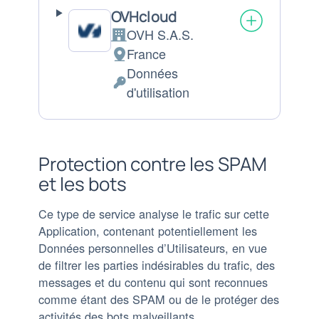
OVHcloud
OVH S.A.S.
Entreprise:
France
Lieu
Données
de
Données
d'utilisation
traitement
personnelles
:
traitées
:
Protection contre les SPAM
et les bots
Ce type de service analyse le trafic sur cette
Application, contenant potentiellement les
Données personnelles d’Utilisateurs, en vue
de filtrer les parties indésirables du trafic, des
messages et du contenu qui sont reconnues
comme étant des SPAM ou de le protéger des
activités des bots malveillants.