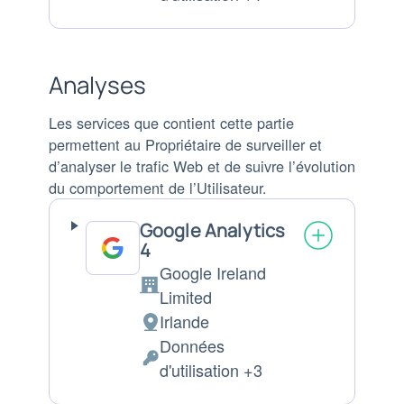
traitement
personnelles
:
traitées
:
Analyses
Les services que contient cette partie
permettent au Propriétaire de surveiller et
d’analyser le trafic Web et de suivre l’évolution
du comportement de l’Utilisateur.
Google Analytics
4
Google Ireland
Entreprise:
Limited
Irlande
Lieu
Données
de
Données
d'utilisation +3
traitement
personnelles