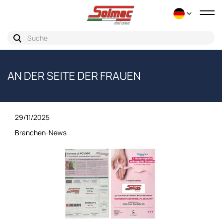
Ums
der
Nav
AN DER SEITE DER FRAUEN
29/11/2025
Branchen-News