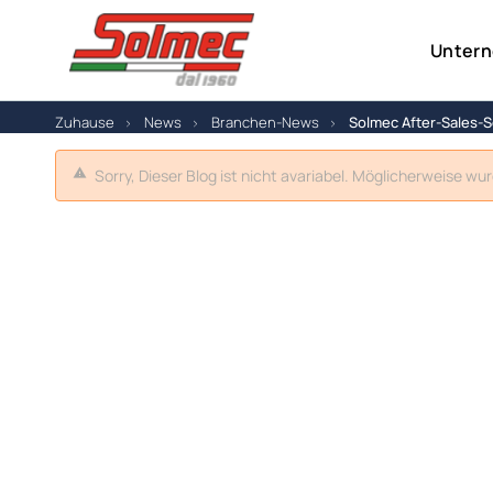
Unter
Zuhause
News
Branchen-News
Solmec After-Sales-
Sorry, Dieser Blog ist nicht avariabel. Möglicherweise wu