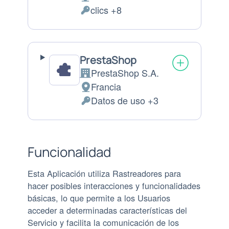
Lugar
clics +8
de
Datos
tratamiento:
Personales
tratados:
PrestaShop
PrestaShop S.A.
Empresa:
Francia
Lugar
Datos de uso +3
de
Datos
tratamiento:
Personales
tratados:
Funcionalidad
Esta Aplicación utiliza Rastreadores para
hacer posibles interacciones y funcionalidades
básicas, lo que permite a los Usuarios
acceder a determinadas características del
Servicio y facilita la comunicación de los