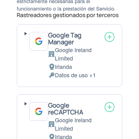
estrictamente necesarias para el
funcionamiento o la prestación del Servicio.
Rastreadores gestionados por terceros
Google Tag
Manager
Google Ireland
Empresa:
Limited
Irlanda
Lugar
Datos de uso +1
de
Datos
tratamiento:
Personales
tratados:
Google
reCAPTCHA
Google Ireland
Empresa:
Limited
Irlanda