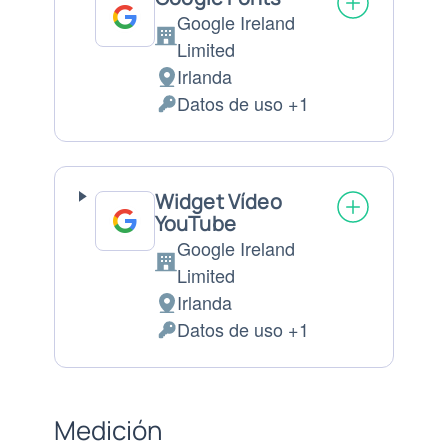
Google Ireland
Empresa:
Limited
Irlanda
Lugar
Datos de uso +1
de
Datos
tratamiento:
Personales
tratados:
Widget Vídeo
YouTube
Google Ireland
Empresa:
Limited
Irlanda
Lugar
Datos de uso +1
de
Datos
tratamiento:
Personales
tratados:
Medición