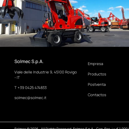
Solmec S.p.A.
Empresa
Viale delle Industrie 9, 45100 Rovigo
Productos
- IT
Postventa
T +39 0425 474833
Contactos
solmec@solmec.it
Solmec © 2026 - All Rights Reserved. Solmec S.p.A.- Cap. Soc. i.v. € 1.000