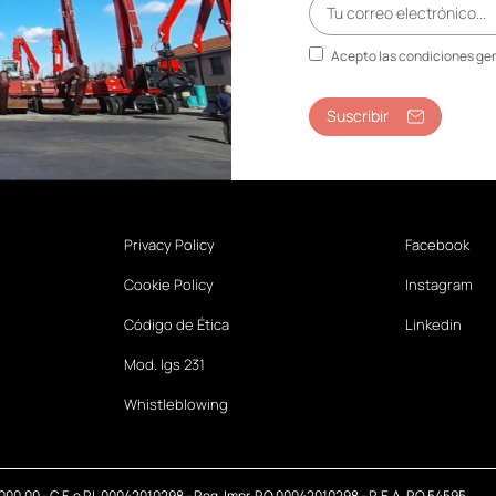
Acepto las condiciones gen
Suscribir
Privacy Policy
Facebook
Cookie Policy
Instagram
Código de Ética
Linkedin
Mod. lgs 231
Whistleblowing
.000,00 - C.F. e P.I. 00042010298 - Reg. Impr. RO 00042010298 - R.E.A. RO 54595