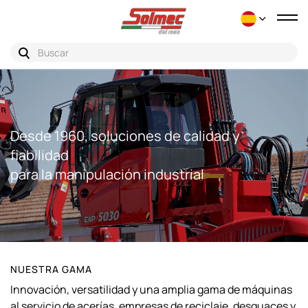
Nav
de
pal
Desde 1960, soluciones de calidad y
fiabilidad
para la manipulación industrial
NUESTRA GAMA
Innovación, versatilidad y una amplia gama de máquinas
al servicio de acerías, empresas de reciclaje, desguaces y