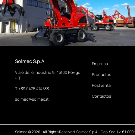
Solmec S.p.A.
Empresa
Viale delle Industrie 9, 45100 Rovigo
Productos
- IT
Postventa
T +39 0425 474833
Contactos
solmec@solmec.it
Solmec © 2026 - All Rights Reserved. Solmec S.p.A.- Cap. Soc. i.v. € 1.000