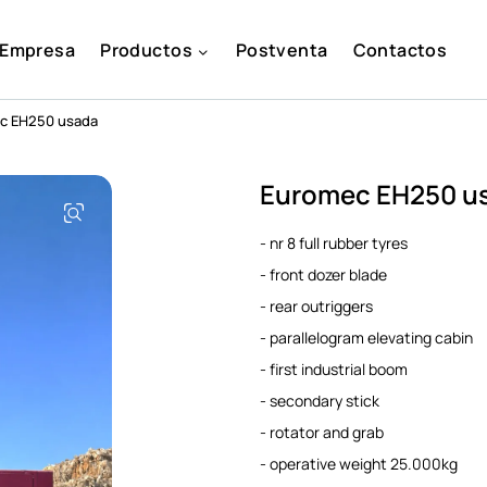
Empresa
Productos
Postventa
Contactos
c EH250 usada
Euromec EH250 u
- nr 8 full rubber tyres
- front dozer blade
- rear outriggers
- parallelogram elevating cabin
- first industrial boom
- secondary stick
- rotator and grab
- operative weight 25.000kg