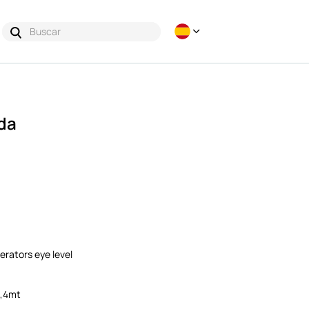
da
erators eye level
3,4mt