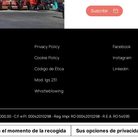
Suscribir
Privacy Policy
Facebook
Cookie Policy
Instagram
Código de Ética
Linkedin
Mod. lgs 231
Whistleblowing
.000,00 - C.F. e P.I. 00042010298 - Reg. Impr. RO 00042010298 - R.E.A. RO 54595
n el momento de la recogida
Sus opciones de privacid