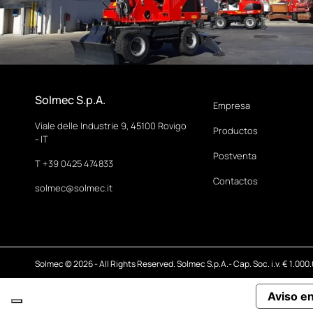
Solmec S.p.A.
Empresa
Viale delle Industrie 9, 45100 Rovigo
Productos
- IT
Postventa
T +39 0425 474833
Contactos
solmec@solmec.it
Solmec © 2026 - All Rights Reserved. Solmec S.p.A.- Cap. Soc. i.v. € 1.000
Aviso e