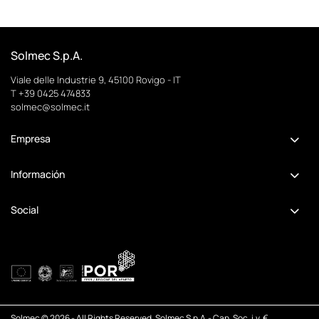
Solmec S.p.A.
Viale delle Industrie 9, 45100 Rovigo - IT
T +39 0425 474833
solmec@solmec.it
Empresa
Información
Social
Solmec © 2026 - All Rights Reserved. Solmec S.p.A.- Cap. Soc. i.v. €