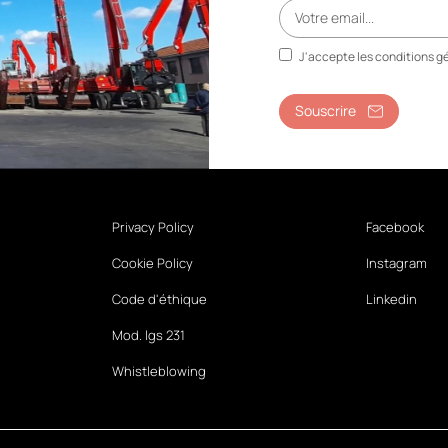
J'accepte les conditions gé
Souscrire
Privacy Policy
Facebook
Cookie Policy
Instagram
Code d'éthique
Linkedin
Mod. lgs 231
Whistleblowing