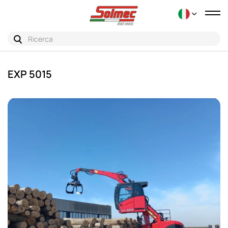
Tog
nav
EXP 5015