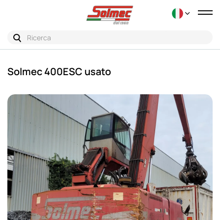
Tog
nav
Solmec 400ESC usato