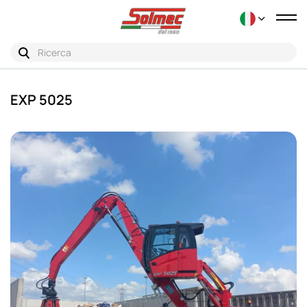
Tog
nav
EXP 5025