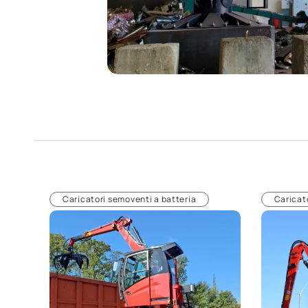
Caricatori semoventi a batteria
Caricat