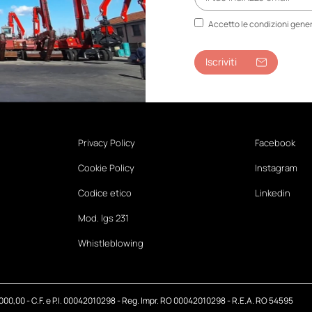
Accetto le condizioni genera
Iscriviti
Privacy Policy
Facebook
Cookie Policy
Instagram
Codice etico
Linkedin
Mod. lgs 231
Whistleblowing
.000,00 - C.F. e P.I. 00042010298 - Reg. Impr. RO 00042010298 - R.E.A. RO 54595