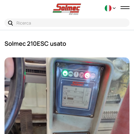
Tog
nav
Solmec 210ESC usato