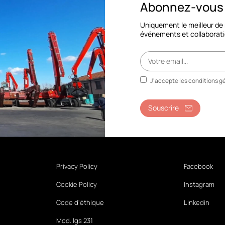
Abonnez-vous à
Uniquement le meilleur de
événements et collaborati
J'accepte les conditions gé
Souscrire
Privacy Policy
Facebook
Cookie Policy
Instagram
Code d'éthique
Linkedin
Mod. lgs 231