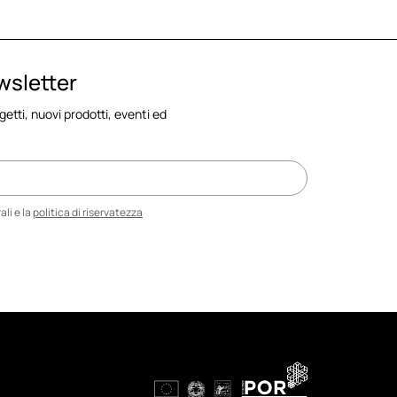
ewsletter
ogetti, nuovi prodotti, eventi ed
li e la
politica di riservatezza